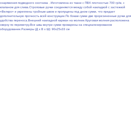
снаряжения подводного охотника . Изготовлена из ткани с ПВХ плотностью 700 гр/м, с
клапаном для слива.Строповые ручки соединяются между собой накладкой с застежкой
«Велкро» и укреплены тройным швом и пропущены под дном сумки, что придает
дополнительную прочность всей конструкции.По бокам сумки две прорезиненные ручки для
удобства переноса.Внешний накладной карман на молнии.Круговая молния расположена
сверху по периметру.Все швы внутри сумки проварены на специализированом
оборудовании.Размеры (Д х В х Ш): 90х25х33 см