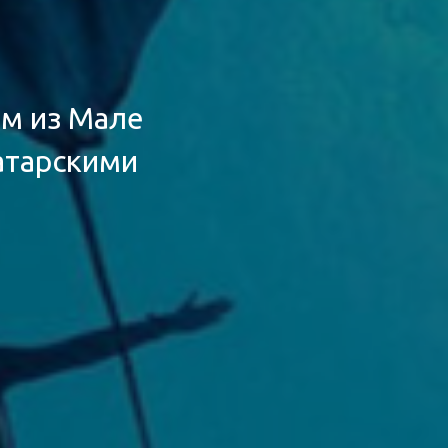
м из Мале
атарскими