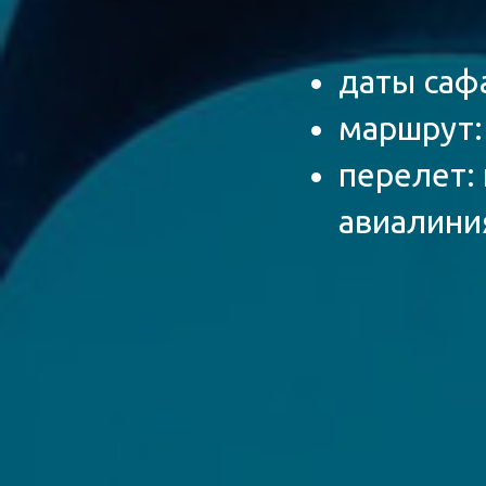
даты сафа
маршрут:
перелет:
авиалини